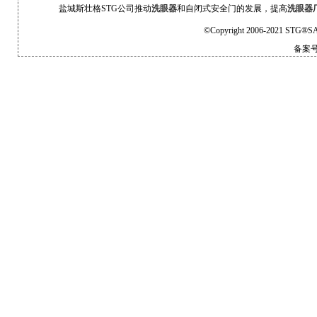
盐城斯壮格STG公司推动
洗眼器
和自闭式安全门的发展，提高
洗眼器
©Copyright 2006-2021 STG®SA
备案号