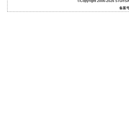
©Copyright 2006-2026 STG®SA
备案号